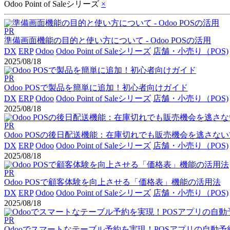
Odoo Point of Saleシリーズ
×
PR
準備画面機能の目的と使い方について - Odoo POSの活用
DX
ERP
Odoo
Odoo Point of Saleシリーズ
店舗・小売り（POS)
2025/08/18
PR
Odoo POSで製品を簡単に追加！初心者向けガイド
DX
ERP
Odoo
Odoo Point of Saleシリーズ
店舗・小売り（POS)
2025/08/18
PR
Odoo POSの後日配送機能：在庫切れでも販売機会を逃さな
DX
ERP
Odoo
Odoo Point of Saleシリーズ
店舗・小売り（POS)
2025/08/18
PR
Odoo POSで顧客体験を向上させる「価格表」機能の活用法
DX
ERP
Odoo
Odoo Point of Saleシリーズ
店舗・小売り（POS)
2025/08/18
PR
Odooでスマートなテーブル予約を実現！POSアプリの自動