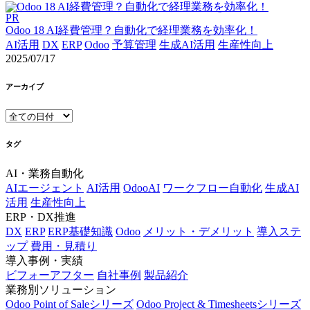
PR
Odoo 18 AI経費管理？自動化で経理業務を効率化！
AI活用
DX
ERP
Odoo
予算管理
生成AI活用
生産性向上
2025/07/17
アーカイブ
タグ
AI・業務自動化
AIエージェント
AI活用
OdooAI
ワークフロー自動化
生成AI
活用
生産性向上
ERP・DX推進
DX
ERP
ERP基礎知識
Odoo
メリット・デメリット
導入ステ
ップ
費用・見積り
導入事例・実績
ビフォーアフター
自社事例
製品紹介
業務別ソリューション
Odoo Point of Saleシリーズ
Odoo Project & Timesheetsシリーズ