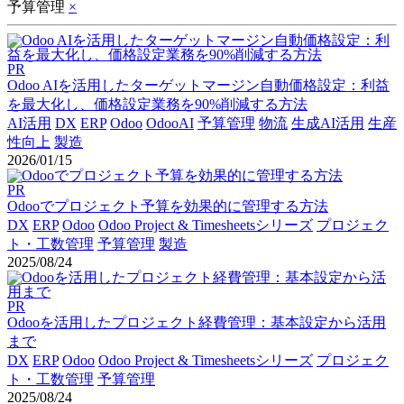
予算管理
×
PR
Odoo AIを活用したターゲットマージン自動価格設定：利益
を最大化し、価格設定業務を90%削減する方法
AI活用
DX
ERP
Odoo
OdooAI
予算管理
物流
生成AI活用
生産
性向上
製造
2026/01/15
PR
Odooでプロジェクト予算を効果的に管理する方法
DX
ERP
Odoo
Odoo Project & Timesheetsシリーズ
プロジェク
ト・工数管理
予算管理
製造
2025/08/24
PR
Odooを活用したプロジェクト経費管理：基本設定から活用
まで
DX
ERP
Odoo
Odoo Project & Timesheetsシリーズ
プロジェク
ト・工数管理
予算管理
2025/08/24