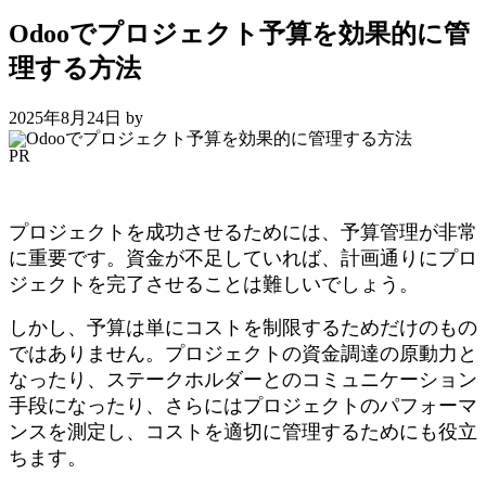
Odooでプロジェクト予算を効果的に管
理する方法
2025年8月24日
by
PR
プロジェクトを成功させるためには、予算管理が非常
に重要です。資金が不足していれば、計画通りにプロ
ジェクトを完了させることは難しいでしょう。
しかし、予算は単にコストを制限するためだけのもの
ではありません。プロジェクトの資金調達の原動力と
なったり、ステークホルダーとのコミュニケーション
手段になったり、さらにはプロジェクトのパフォーマ
ンスを測定し、コストを適切に管理するためにも役立
ちます。