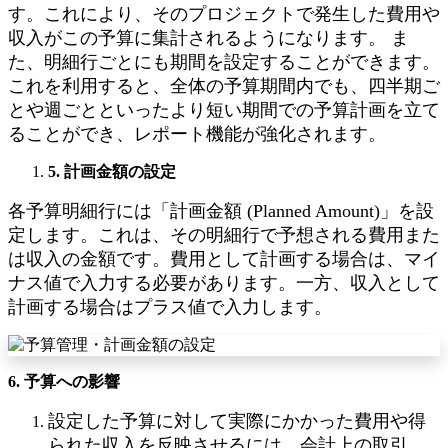
す。これにより、そのプロジェクトで発生した費用や
収入がこの予算に集計されるようになります。 ま
た、明細行ごとにも期間を設定することができます。
これを利用すると、全体の予算期間内でも、四半期ご
とや週ごとといったより短い期間での予算計画を立て
ることができ、レポート機能が強化されます。
5. 計画金額の設定
各予算明細行には「計画金額 (Planned Amount)」を設
定します。これは、その明細行で予想される費用また
は収入の金額です。費用として計画する場合は、マイ
ナス値で入力する必要があります。一方、収入として
計画する場合はプラス値で入力します。
6. 予算への影響
設定した予算に対して実際にかかった費用や得
られた収入を反映させるには、会計上の取引