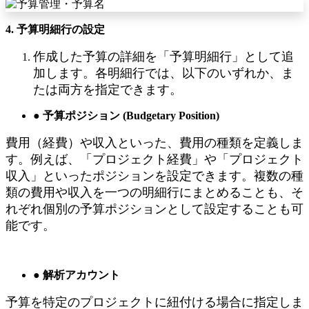
4. 予算明細行の設定
作成した予算の詳細を「予算明細行」として追
加します。各明細行では、以下のいずれか、ま
たは両方を指定できます。
●
予算ポジション (Budgetary Position)
費用（経費）や収入といった、費用の種類を定義しま
す。例えば、「プロジェクト経費」や「プロジェクト
収入」といったポジションを設定できます。複数の種
類の費用や収入を一つの明細行にまとめることも、そ
れぞれ個別の予算ポジションとして設定することも可
能です。
●
解析アカウント
予算を特定のプロジェクトに紐付ける場合に指定しま