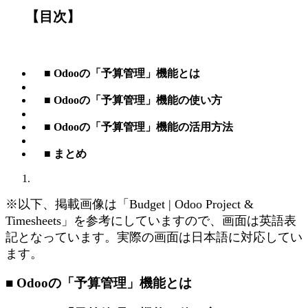
【目次】
■
Odooの「予算管理」機能とは
■
Odooの「予算管理」機能の使い方
■
Odooの「予算管理」機能の活用方法
■ まとめ
※以下、掲載画像は「Budget | Odoo Project &
Timesheets」を参考にしていますので、画面は英語表
記となっています。実際の画面は日本語に対応してい
ます。
■ Odooの「予算管理」機能とは