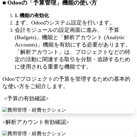
■ Odooの「予算管理」機能の使い方
1. 機能の有効化
まず、Odooのシステム設定を行います。
会計モジュールの設定画面に進み、「予算
(Budgets)」機能と「解析アカウント (Analytic
Accounts)」機能を有効にする必要があります。
「解析アカウント」は、プロジェクトなどの特
定の活動に関連する取引を分類・追跡するため
に使用される重要な機能です。
Odooでプロジェクトの予算を管理するための基本的
な使い方をご紹介します。
<予算の有効確認>
<解析アカウント有効確認>