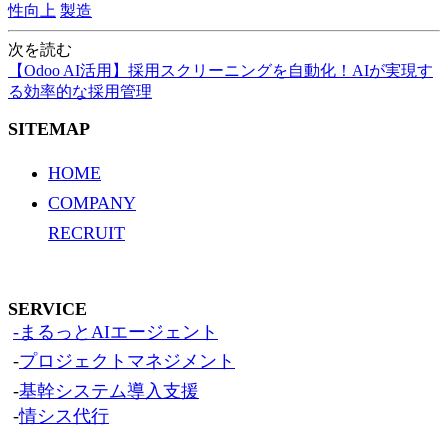
性向上
製造
次を読む
【Odoo AI活用】採用スクリーニングを自動化！AIが実現す
る効率的な採用管理
SITEMAP
HOME
COMPANY
RECRUIT
SERVICE
-まるっとAIエージェント
-
プロジェクトマネジメント
-
基幹システム導入支援
-
情シス代行