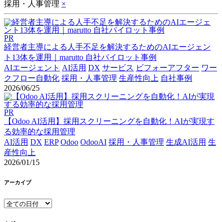
採用・人事管理
×
PR
経営者主導による人手不足を解決するためのAIエージェン
ト13体を運用｜marutto 自社パイロット事例
AIエージェント
AI活用
DX
サービス
ビフォーアフター
ワー
クフロー自動化
採用・人事管理
生産性向上
自社事例
2026/06/25
PR
【Odoo AI活用】採用スクリーニングを自動化！AIが実現す
る効率的な採用管理
AI活用
DX
ERP
Odoo
OdooAI
採用・人事管理
生成AI活用
生
産性向上
2026/01/15
アーカイブ