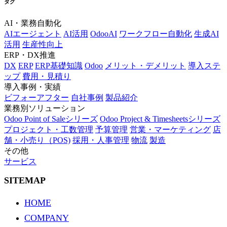
タグ
AI・業務自動化
AIエージェント
AI活用
OdooAI
ワークフロー自動化
生成AI
活用
生産性向上
ERP・DX推進
DX
ERP
ERP基礎知識
Odoo
メリット・デメリット
導入ステ
ップ
費用・見積り
導入事例・実績
ビフォーアフター
自社事例
製品紹介
業務別ソリューション
Odoo Point of Saleシリーズ
Odoo Project & Timesheetsシリーズ
プロジェクト・工数管理
予算管理
営業・マーケティング
店
舗・小売り（POS)
採用・人事管理
物流
製造
その他
サービス
SITEMAP
HOME
COMPANY